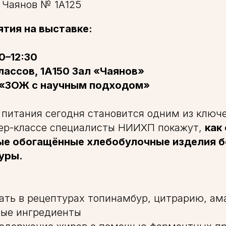
 Чаянов № 1А125
тия на выставке:
30–12:30
лассов, 1А150 Зал «Чаянов»
 «ЗОЖ с научным подходом»
 питания сегодня становится одним из ключ
тер-классе специалисты НИИХП покажут,
как
е обогащённые хлебобулочные изделия б
туры.
вать в рецептурах топинамбур, цитрарию, а
ные ингредиенты