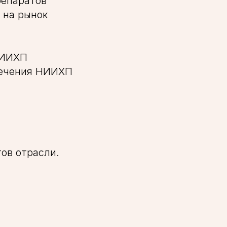
репаратов
 на рынок
НИИХП
печения НИИХП
ов отрасли.