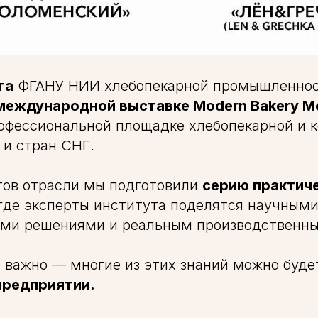
та
ФГАНУ НИИ хлебопекарной промышленнос
 международной выставке Modern Bakery M
офессиональной площадке хлебопекарной и 
 и стран СНГ.
тов отрасли мы подготовили
серию практич
 где эксперты института поделятся научными
ими решениями и реальным производственн
о важно — многие из этих знаний можно буд
предприятии.