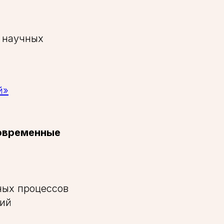
 научных
й»
овременные
ных процессов
тий