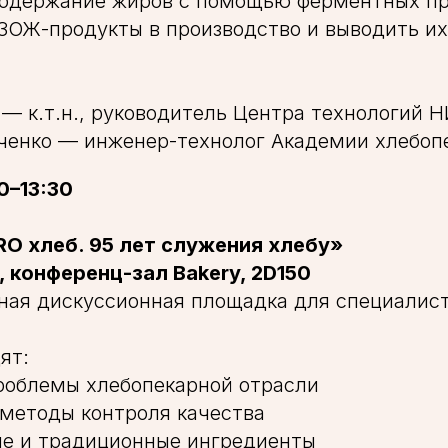
 содержание жиров с помощью ферментных п
 ЗОЖ-продукты в производство и выводить их
— к.т.н., руководитель Центра технологий 
ченко — инженер-технолог Академии хлебо
30–13:30
O хлеб. 95 лет служения хлебу»
 конференц-зал Bakery, 2D150
ая дискуссионная площадка для специалист
ят:
роблемы хлебопекарной отрасли
методы контроля качества
ые и традиционные ингредиенты