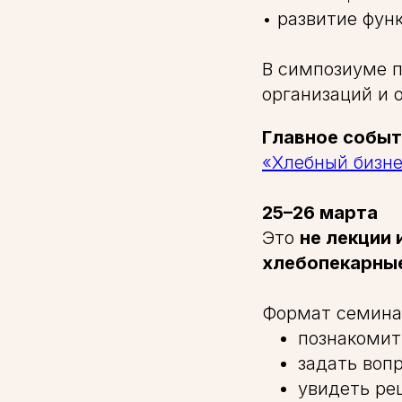
• развитие фун
В симпозиуме 
организаций и 
Главное собы
«Хлебный бизне
25–26 марта
Это
не лекции 
хлебопекарные
Формат семина
познакомит
задать воп
увидеть ре