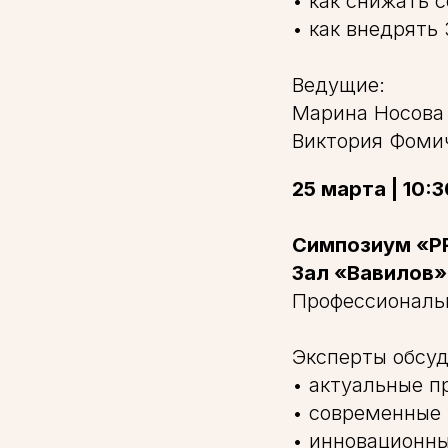
• как снижать
• как внедрять
Ведущие:
Марина Носова 
Виктория Фоми
25 марта | 10:
Симпозиум «PR
Зал «Вавилов»,
Профессиональн
Эксперты обсуд
• актуальные п
• современные 
• инновационн