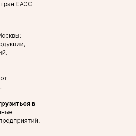
стран ЕАЭС
Москвы:
одукции,
ий.
 от
.
рузиться в
нные
 предприятий.