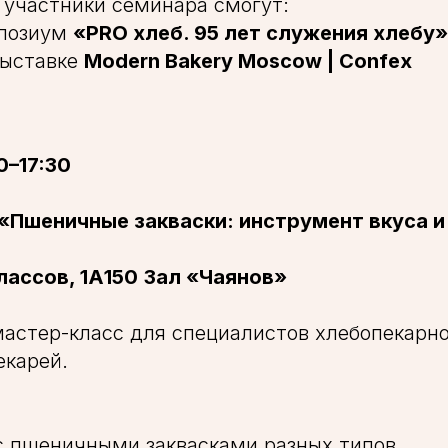
участники семинара смогут:
мпозиум
«PRO хлеб. 95 лет служения хлебу»
выставке
Modern Bakery Moscow | Confex
0–17:30
«Пшеничные закваски: инструмент вкуса и
лассов, 1А150
Зал «Чаянов»
астер-класс для специалистов хлебопекарно
екарей.
 с пшеничными заквасками разных типов