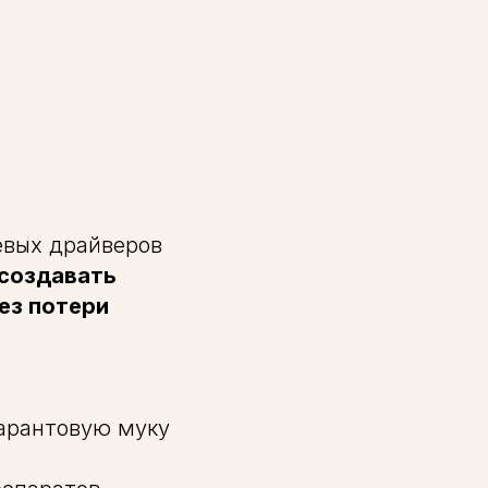
евых драйверов
 создавать
ез потери
марантовую муку