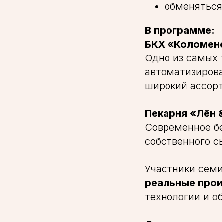
обменяться
В программе:
БКХ «Коломен
Одно из самых 
автоматизирова
широкий ассорт
Пекарня «Лён 
Современное бе
собственного с
Участники сем
реальные про
технологии и о