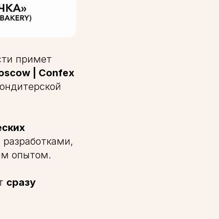
ти примет
oscow | Confex
кондитерской
еских
 разработками,
ым опытом.
ет
сразу