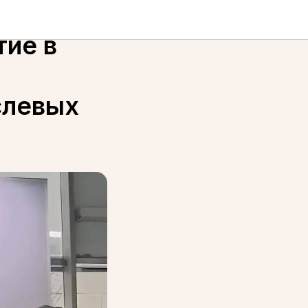
тие в
слевых