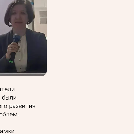
ители
, были
ого развития
облем.
рамки