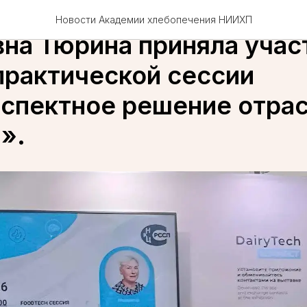
секретарь НИИХП Ольга
Новости Академии хлебопечения НИИХП
вна Тюрина приняла учас
практической сессии
спектное решение отра
».