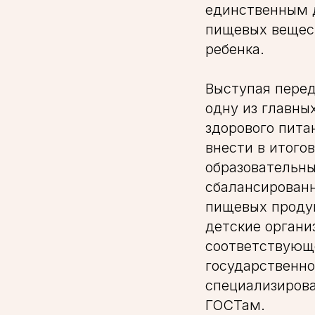
единственным 
пищевых вещес
ребенка.
Выступая пере
одну из главны
здорового пита
внести в итог
образовательны
сбалансированн
пищевых продук
детские органи
соответствующе
государственно
специализиров
ГОСТам.