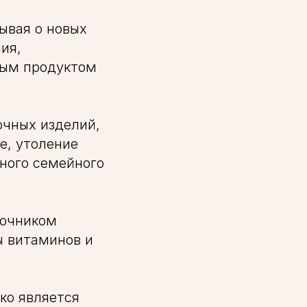
ывая о новых
ия,
ным продуктом
очных изделий,
е, утоление
нного семейного
точником
ы витаминов и
ко является