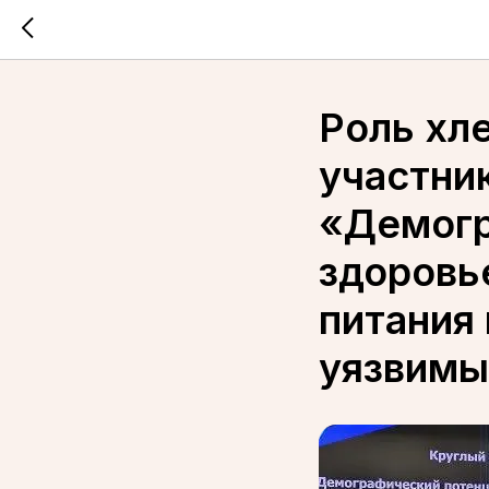
Роль хле
участник
«Демогр
здоровье
питания 
уязвимы