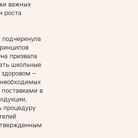
ки важных
и роста
 подчеркнула
принципов
Она призвала
ать школьные
 здоровом –
у необходимых
а поставками в
родукции,
ь процедуру
телей
 утвержденным