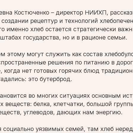
вна Костюченко – директор НИИХП, рассказ
 создании рецептур и технологий хлебопечен
то именно хлеб остается стратегически важ
сштабах государства, но и в рационе семьи.
 этому могут служить как состав хлебобул
спространенные решения по питанию в дорог
е, когда нет готовых горячих блюд традицио
гадались: это бутерброд.
ановится во многих ситуациях основным ис
 веществ: белка, клетчатки, большой групп
еществ, углеводов, дающих нам энергию.
я социально уязвимых семей, там хлеб неред