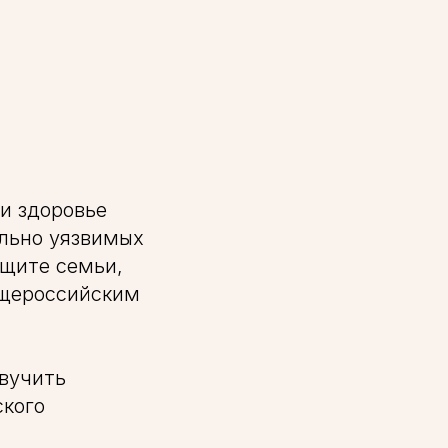
и здоровье
ально уязвимых
ащите семьи,
бщероссийским
звучить
кого