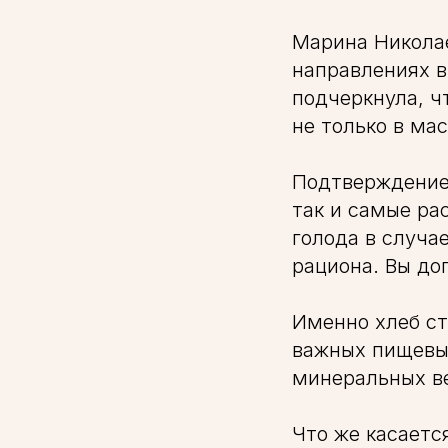
Марина Николае
направлениях в
подчеркнула, ч
не только в ма
Подтверждением
так и самые ра
голода в случа
рациона. Вы до
Именно хлеб ст
важных пищевых
минеральных в
Что же касаетс