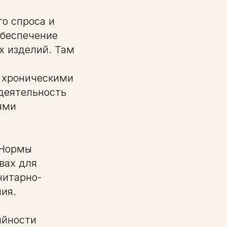
о спроса и
обеспечение
х изделий. Там
 хроническими
 деятельность
ями
«Нормы
вах для
нитарно-
ия.
ийности